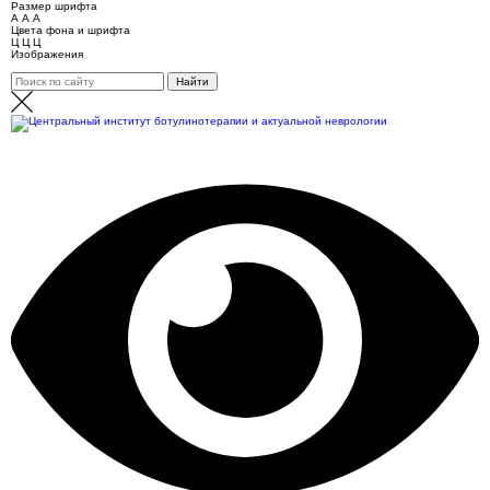
Размер шрифта
А
А
А
Цвета фона и шрифта
Ц
Ц
Ц
Изображения