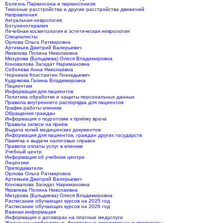
Болезнь Паркинсона и паркинсонизм
Тикозные расстройства и другие расстройства движений
Направления
Актуальная неврология
Ботулинотерапия
Лечебная косметология и эстетическая неврология
Специалисты
Орлова Ольга Ратмировна
Артемьев Дмитрий Валерьевич
Яковлева Полина Николаевна
Мизурова (Бульдяева) Олеся Владимировна
Коновалова Загидат Наримановна
Соболева Анна Николаевна
Черников Константин Геннадьевич
Кудрякова Галина Владимировна
Пациентам
Информация для пациентов
Политика обработки и защиты персональных данных
Правила внутреннего распорядка для пациентов
График работы клиники
Обращения граждан
Информация о подготовке к приёму врача
Правила записи на приём
Выдача копий медицинских документов
Информация для пациентов, граждан других государств
Памятка о выдачи налоговых справок
Правила оплаты услуг в клинике
Учебный центр
Информация об учебном центре
Лицензии
Преподаватели
Орлова Ольга Ратмировна
Артемьев Дмитрий Валерьевич
Коновалова Загидат Наримановна
Яковлева Полина Николаевна
Мизурова (Бульдяева) Олеся Владимировна
Расписание обучающих курсов на 2025 год
Расписание обучающих курсов на 2026 год
Важная информация
Информация о договорах на платные медуслуги
Жизненно необходимые, бесплатные лекарственные препараты