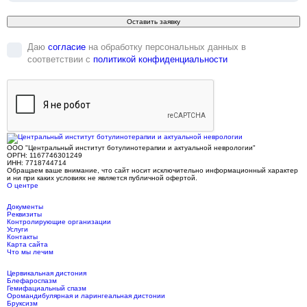
Оставить заявку
Даю
согласие
на обработку персональных данных в
соответствии с
политикой конфиденциальности
ООО "Центральный институт ботулинотерапии и актуальной неврологии"
ОРГН: 1167746301249
ИНН: 7718744714
Обращаем ваше внимание, что сайт носит исключительно информационный характер
и ни при каких условиях не является публичной офертой.
О центре
Документы
Реквизиты
Контролирующие организации
Услуги
Контакты
Карта сайта
Что мы лечим
Цервикальная дистония
Блефароспазм
Гемифациальный спазм
Оромандибулярная и ларингеальная дистонии
Бруксизм