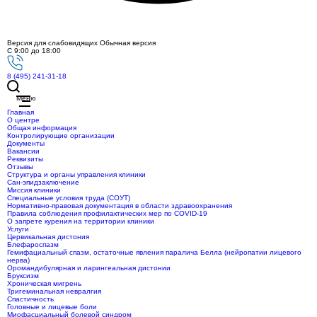
Версия для слабовидящих
Обычная версия
С 9:00 до 18:00
8 (495) 241-31-18
Меню
Главная
О центре
Общая информация
Контролирующие организации
Документы
Вакансии
Реквизиты
Отзывы
Структура и органы управления клиники
Сан-эпидзаключение
Миссия клиники
Специальные условия труда (СОУТ)
Нормативно-правовая документация в области здравоохранения
Правила соблюдения профилактических мер по COVID-19
О запрете курения на территории клиники
Услуги
Цервикальная дистония
Блефароспазм
Гемифациальный спазм, остаточные явления паралича Белла (нейропатии лицевого
нерва)
Оромандибулярная и ларингеальная дистонии
Бруксизм
Хроническая мигрень
Тригеминальная невралгия
Спастичность
Головные и лицевые боли
Миофасциальный болевой синдром