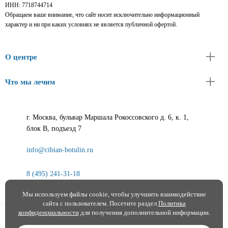
ИНН: 7718744714
Обращаем ваше внимание, что сайт носит исключительно информационный
характер и ни при каких условиях не является публичной офертой.
О центре
Что мы лечим
г. Москва, бульвар Маршала Рокоссовского д. 6, к. 1,
блок В, подъезд 7
info@cibian-botulin.ru
8 (495) 241-31-18
Мы используем файлы cookie, чтобы улучшить взаимодействие
сайта с пользователем. Посетите раздел
Политика
конфиденциальности
для получения дополнительной информации.
© 2019 – 2026 г. Центральный институт ботулинотерапии и актуальной неврологии