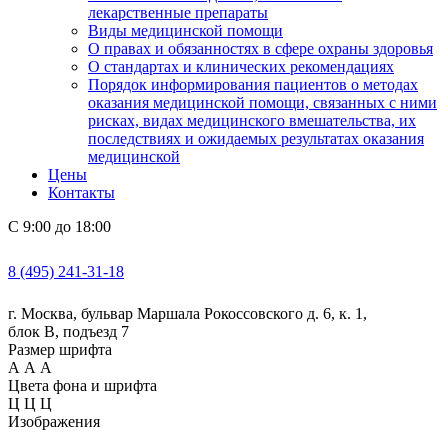
лекарственные препараты
Виды медицинской помощи
О правах и обязанностях в сфере охраны здоровья
О стандартах и клинических рекомендациях
Порядок информирования пациентов о методах
оказания медицинской помощи, связанных с ними
рисках, видах медицинского вмешательства, их
последствиях и ожидаемых результатах оказания
медицинской
Цены
Контакты
С 9:00 до 18:00
8 (495) 241-31-18
г. Москва, бульвар Маршала Рокоссовского д. 6, к. 1,
блок В, подъезд 7
Размер шрифта
А
А
А
Цвета фона и шрифта
Ц
Ц
Ц
Изображения