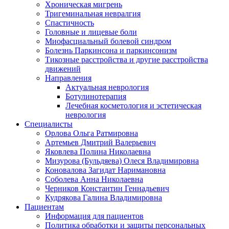
Хроническая мигрень
Тригеминальная невралгия
Спастичность
Головные и лицевые боли
Миофасциальный болевой синдром
Болезнь Паркинсона и паркинсонизм
Тикозные расстройства и другие расстройства
движений
Направления
Актуальная неврология
Ботулинотерапия
Лечебная косметология и эстетическая
неврология
Специалисты
Орлова Ольга Ратмировна
Артемьев Дмитрий Валерьевич
Яковлева Полина Николаевна
Мизурова (Бульдяева) Олеся Владимировна
Коновалова Загидат Наримановна
Соболева Анна Николаевна
Черников Константин Геннадьевич
Кудрякова Галина Владимировна
Пациентам
Информация для пациентов
Политика обработки и защиты персональных