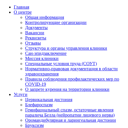
Главная
О центре
Общая информация
Контролирующие организации
Документы
Вакансии
Реквизиты
Отзывы
Структура и органы управления клиники
Сан-эпидзаключение
Миссия клиники
Специальные условия труда (СОУТ)
Нормативно-правовая документация в области
здравоохранения
Правила соблюдения профилактических мер по
COVID-19
О запрете курения на территории клиники
Услуги
Цервикальная дистония
Блефароспазм
Гемифациальный спазм, остаточные явления
паралича Белла (нейропатии лицевого нерва)
Оромандибулярная и ларингеальная дистонии
Бруксизм