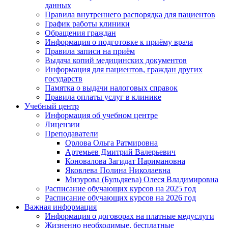
данных
Правила внутреннего распорядка для пациентов
График работы клиники
Обращения граждан
Информация о подготовке к приёму врача
Правила записи на приём
Выдача копий медицинских документов
Информация для пациентов, граждан других
государств
Памятка о выдачи налоговых справок
Правила оплаты услуг в клинике
Учебный центр
Информация об учебном центре
Лицензии
Преподаватели
Орлова Ольга Ратмировна
Артемьев Дмитрий Валерьевич
Коновалова Загидат Наримановна
Яковлева Полина Николаевна
Мизурова (Бульдяева) Олеся Владимировна
Расписание обучающих курсов на 2025 год
Расписание обучающих курсов на 2026 год
Важная информация
Информация о договорах на платные медуслуги
Жизненно необходимые, бесплатные