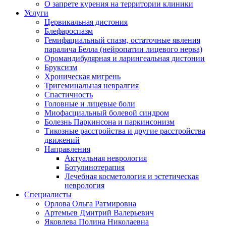
О запрете курения на территории клиники
Услуги
Цервикальная дистония
Блефароспазм
Гемифациальный спазм, остаточные явления
паралича Белла (нейропатии лицевого нерва)
Оромандибулярная и ларингеальная дистонии
Бруксизм
Хроническая мигрень
Тригеминальная невралгия
Спастичность
Головные и лицевые боли
Миофасциальный болевой синдром
Болезнь Паркинсона и паркинсонизм
Тикозные расстройства и другие расстройства
движений
Направления
Актуальная неврология
Ботулинотерапия
Лечебная косметология и эстетическая
неврология
Специалисты
Орлова Ольга Ратмировна
Артемьев Дмитрий Валерьевич
Яковлева Полина Николаевна